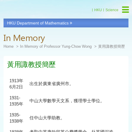
HKU
Science
HKU Department of Mathematics
Start
main
In Memory
Content
Home
In Memory of Professor Yung-Chow Wong
黃用諏教授簡歷
黃用諏教授簡歷
1913年
出生於廣東省廣州市。
6月2日
1931-
中山大學數學天文系，獲理學士學位。
1935年
1935-
任中山大學助教。
1938年
1938年
考取中英庚款留英公費獎學金，赴英國深造。