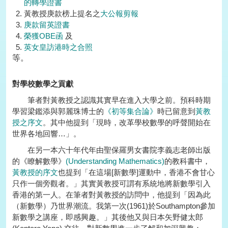
的轉學證書
黃教授庚款榜上提名之
大公報剪報
庚款留英證書
榮獲OBE函
及
英女皇訪港時之合照
等。
對學校數學之貢獻
筆者對黃教授之認識其實早在進入大學之前。預科時期
學習梁鑑添與郭麗珠博士的
《初等集合論》
時已留意到
黃教
授之序文
。其中他提到「現時，改革學校數學的呼聲開始在
世界各地回響…」。
在另一本六十年代年由聖保羅男女書院李義志老師出版
的《瞭解數學》
(Understanding Mathematics)
的教科書中，
黃教授的序文
也提到「在這場[新數學]運動中，香港不會甘心
只作一個旁觀者。」其實黃教授可謂有系統地將新數學引入
香港的第一人。在筆者對黃教授的訪問中，他提到「因為此
（新數學）乃世界潮流。我第一次(1961)於Southampton參加
新數學之講座，即感興趣。」其後他又與日本矢野健太郎