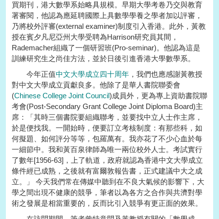
買期刊，港大數學系始略具規模。早期大學考卷乃交與教育
署審閱，他認為應延聘國際上具數學學養之學者加以評審，
乃將校外評審(external examiner)制度引入香港。此外，黃教
授在賓夕凡尼亞州大學受聘為Harrison研究員其間，
Rademacher組織了一個研習班(Pro-seminar)。他認為這是
訓練研究生之尚佳方法，並於日後引進香港大學數學系。
今年正值
中文大學成立四十周年
，我們也應感謝黃教授
對中文大學成立貢獻良多。他除了是華人書院聯委會
(
Chinese College Joint Council
)成員外，更為專上資助書院聯
考會(Post-Secondary Grant College Joint Diploma Board)主
席：「其時三個書院要組織聯考，並要找中立人士作主席，
於是便找我。一開始時，便要訂立考核制度：有那些科，如
何擬題、如何評分等等，包羅萬有。我亦花了不少心血於每
一細節中。我和黃百泉律師為唯一兩位校外人士。考試實行
了數年[1956-63]，上了軌道，政府就認為香港中文大學成立
條件經已成熟，之後就有富爾敦報告書，正式建議中大之成
立。」 今天我們常在傳媒中聽到在不良大氣候的影響下，大
學之間出現不健康的競爭，筆者以為各方之合作與共濟對學
術之發展是相當重要的，反而比引入競爭有更正面的效果。
在訪問期間，筆者曾特意問及黃教授有關的「數學成