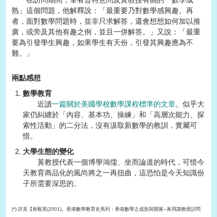
熟」這個問題，他解釋說：「最重要乃對數學感興趣。再
者，面對數學問題時，並非只求解答，還會想想如何加以推
廣，或旁及其他有趣之例，並且一併解答。」又說：「最重
要為引發學生興趣，如果學生有天份，引發其興趣應為不
難。」
兩點感想
數學教育
近讀
一篇關於美國學校數學課程標準的文章
。似乎大
家仍糾纏於「內容、基本功、操練」和「高層次能力、探
索性活動」的二分法，沒有汲取新數學的教訓，實屬可
惜。
大學生態的變化
黃教授代表一個博學鴻儒、坐而論道的時代，可惜今
天教育商品化的風尚將之一再扭曲，這恐怕是今天知識份
子所需要深思的。
(*) 詳見【黃毅英(2001)。香港數學教育史系列：香港數學之成形與開展─黃用諏教授訪問