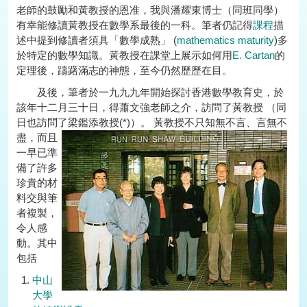
老師的鼓勵和黃教授的恩准，我與潘耀東博士（同班同學）
有幸能修讀黃教授在數學系最後的一科。筆者仍記得
課程
描
述中提到修讀者須具「數學成熟」 (
mathematics maturity
)多
於特定的數學知識。黃教授在課堂上展示如何用
E. Cartan
的
定理後，躊躇滿志的神態，至今仍然歷歷在目。
及後，筆者於一九九九年開始探討香港數學教育史，於
該年十二月三十日，得蕭文強老師之介，訪問了黃教授 （同
日也訪問了梁鑑添教授(*)）。
黃教授不只知無不言、言無不
盡，而且
一早已準
備了許多
珍貴的材
料交與筆
者複製，
令人感
動。其中
包括
中山
大學