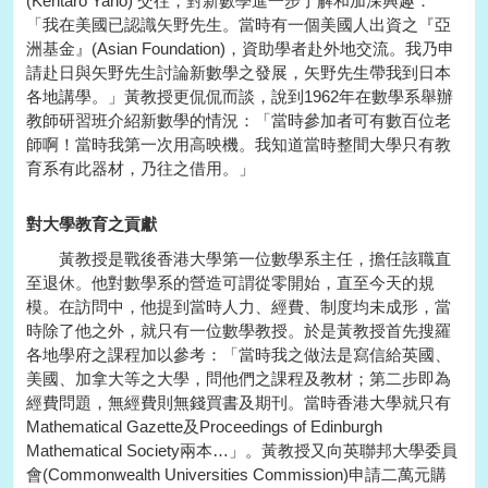
(Kentaro Yano) 交往，對新數學進一步了解和加深興趣：
「我在美國已認識矢野先生。當時有一個美國人出資之『亞
洲基金』(Asian Foundation)，資助學者赴外地交流。我乃申
請赴日與矢野先生討論新數學之發展，矢野先生帶我到日本
各地講學。」黃教授更侃侃而談，說到1962年在數學系舉辦
教師研習班介紹新數學的情況：「當時參加者可有數百位老
師啊！當時我第一次用高映機。我知道當時整間大學只有教
育系有此器材，乃往之借用。」
對大學教育之貢獻
黃教授是戰後香港大學第一位數學系主任，擔任該職直
至退休。他對數學系的營造可謂從零開始，直至今天的規
模。在訪問中，他提到當時人力、經費、制度均未成形，當
時除了他之外，就只有一位數學教授。於是黃教授首先搜羅
各地學府之課程加以參考：「當時我之做法是寫信給英國、
美國、加拿大等之大學，問他們之課程及教材；第二步即為
經費問題，無經費則無錢買書及期刊。當時香港大學就只有
Mathematical Gazette及Proceedings of Edinburgh
Mathematical Society兩本…」。黃教授又向英聯邦大學委員
會(Commonwealth Universities Commission)申請二萬元購