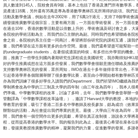
員人數達到145人，院校會員有9個，基本上包括了香港及澳門所有數學系
資產達118萬，另外還有35萬是專為香港數學奧林匹克所籌得的款項。我們
活動及數學會議，例如在去年2002年，用了6萬1仟港元，支持了8個學術會
續發揚推廣數學這個宗旨，主要有兩方面，一方面在學術發展，另一方面在
在過去10年，香港的數學活動是以倍數上升的，學術會議及研討會之多，大
各院校的學術活動為主，而我們自己主辦的為副。同時我們也希望聯絡各院
會之前，各院校的系主任曾一同商討，希望將部份研究院的課程互通，讓我
量，我們希望在這方面有更多的合作空間。最後，我們還希望盡可能幫助一些出
的undergraduate students，在暑假或適當的時侯，有多些出外學習
面，推薦了一些學生到國內暑期研究生課程或去美國研究，我亦剛得知HKU跟
好的學生推薦或想在這方面多些發展，我們數學學會很願意擔任聯絡及推薦
支持數學奧林匹克的發展，眾所周知，IMO在過去十多年做得非常出色，不
引起香港學界各個階層舉辦了很多數學比賽，甚至由小學開始都有數學林匹
亦為我們訓練了很多好學生入讀我們的Department，我們祈望IMO繼續
學制將會改為中學的三三制及大學的四年制（由三年改為四年），我本人很希
們準備。中學數學課程的改革，討論了多時，去年，我們數學學會曾舉辦一
管翻譯為「中學數學課程改革論壇」），邀請了Harvard大學的教授，本地
學教育的發展，吸引了香港二百多名中學教師及校長參加，頗為成功（效果
辦類似的活動，為社會提出我們專業的意見。最後，大學由三年改為四年，
間，我們會有一個空間作出更多的貢獻，希望在真正改制後，游說各大學將
程，從而提高香港的數學水平。我的報告到此為止，最後衷心希望在座各位
動，發揚黃教授推廣數學的精神，凝聚我們的力量，促進數學的發展。多謝