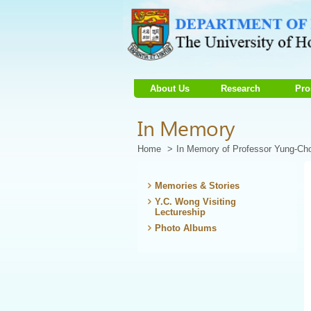
About Us
Research
Pro
Start
In Memory
main
Content
Home
In Memory of Professor Yung-C
Memories & Stories
Y.C. Wong Visiting
Lectureship
Photo Albums