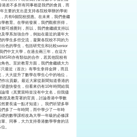
，香港差不多所有同事都是我們的會員，而
近年主要的支出是支持各院校舉辦的學術
議，共有6個院校授惠。在未來，我們會繼
數學教育。在學術發展，我們觀察所得，
家都可感覺到，所以，我們會繼續支持以
校及學系加強合作，例如在最近的週年大
們的學生多些交流，凝聚各院校不同的力
色的學生，包括研究生和比較senior
的機會。我們中文大學，在過去兩三年，在這方
MSRI亦有類似的合作，若其他院校有
的角色。至於教育方面，我們會繼續大力
單只最近（首次）有學生拿得金牌，而且
克，大大提升了數學在學生心中的地位，
為我們作出貢獻。最近大家從新聞知道香港的
望盡快發生，但看來仍有10年時間給我
個論壇（其實當時並沒有中文名，但我儘
的教授及教育署的官員，討論香港中學數
當然要長遠一點才知道）。我們祈望多舉
我們多了一年時間，而中學少了一年時
基礎的數學課程改為大學一年級的必修課
前輩、同事，大力支持香港數學學會的活
各位。